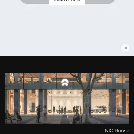
Blue
Sky
Coming
עומדים
תמיד
לשרותך
NIO House