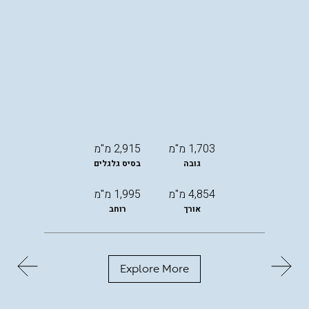
1,703 מ"מ
2,915 מ"מ
גובה
בסיס גלגלים
4,854 מ"מ
1,995 מ"מ
אורך
רוחב
Explore More
החל
מ-
299,000