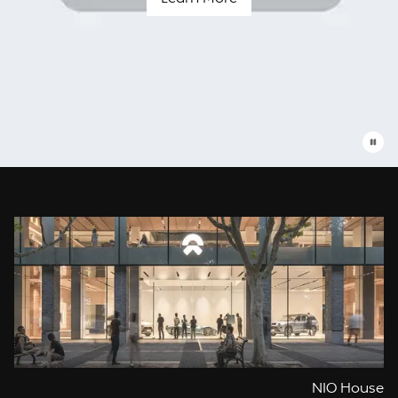
Blue
Sky
Coming
עומדים
תמיד
לשרותך
NIO House