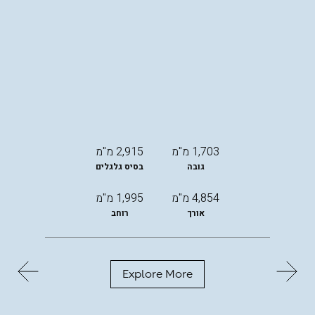
1,703 מ"מ
2,915 מ"מ
גובה
בסיס גלגלים
4,854 מ"מ
1,995 מ"מ
אורך
רוחב
Explore More
החל
מ-
299,000