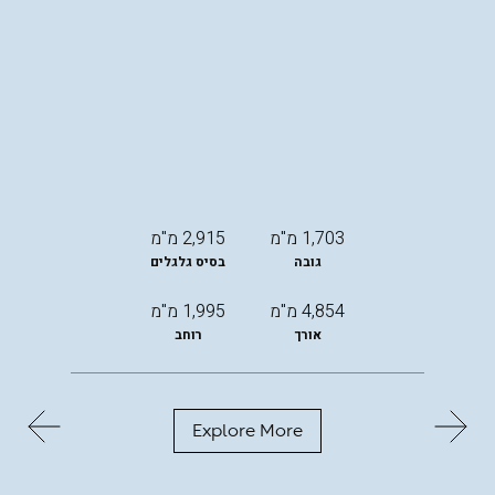
1,703 מ"מ
2,915 מ"מ
גובה
בסיס גלגלים
4,854 מ"מ
1,995 מ"מ
אורך
רוחב
Explore More
החל
מ-
299,000