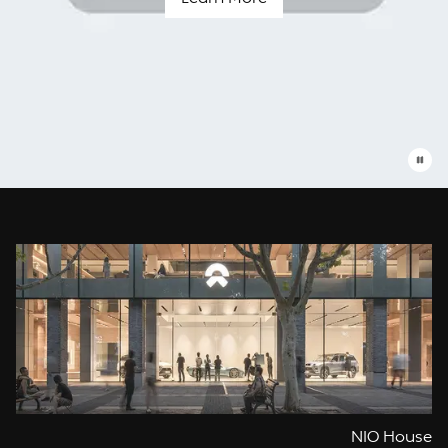
Blue
Sky
Coming
עומדים
תמיד
לשרותך
NIO House