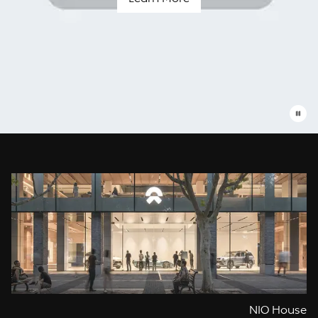
Blue
Sky
Coming
עומדים
תמיד
לשרותך
NIO House