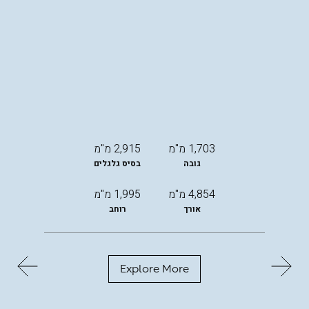
1,703 מ"מ
2,915 מ"מ
גובה
בסיס גלגלים
4,854 מ"מ
1,995 מ"מ
אורך
רוחב
Explore More
החל
מ-
299,000