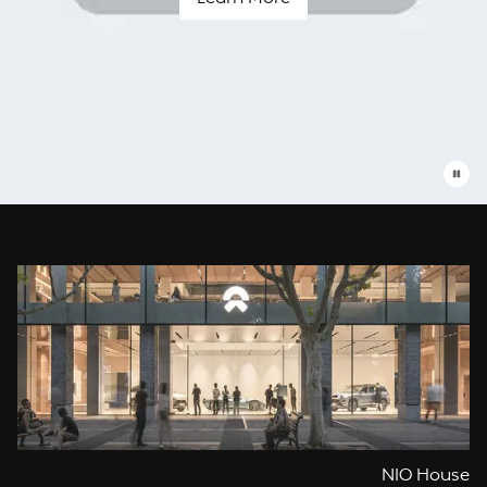
Blue
Sky
Coming
עומדים
תמיד
לשרותך
NIO House