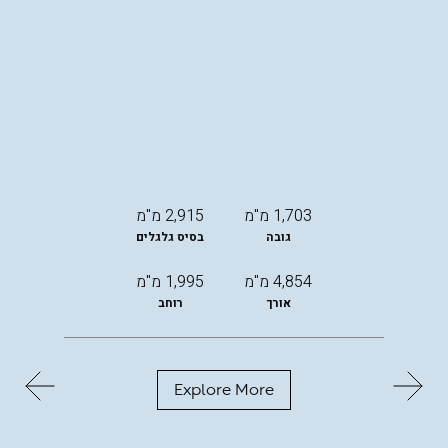
1,703 מ"מ
2,915 מ"מ
גובה
בסיס גלגלים
4,854 מ"מ
1,995 מ"מ
אורך
רוחב
Explore More
החל
מ-
299,000