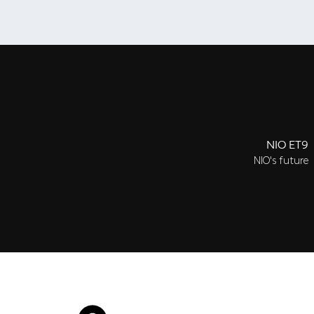
NIO ET9
NIO's future