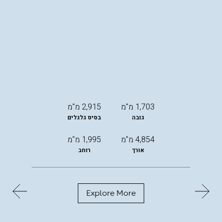
1,703 מ"מ
2,915 מ"מ
גובה
בסיס גלגלים
4,854 מ"מ
1,995 מ"מ
אורך
רוחב
Explore More
החל
מ-
299,000