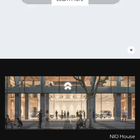
Blue
Sky
Coming
עומדים
תמיד
לשרותך
NIO House