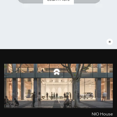
Blue
Sky
Coming
עומדים
תמיד
לשרותך
NIO House