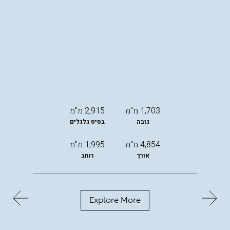
1,703 מ"מ
2,915 מ"מ
גובה
בסיס גלגלים
4,854 מ"מ
1,995 מ"מ
אורך
רוחב
Explore More
החל
מ-
299,000