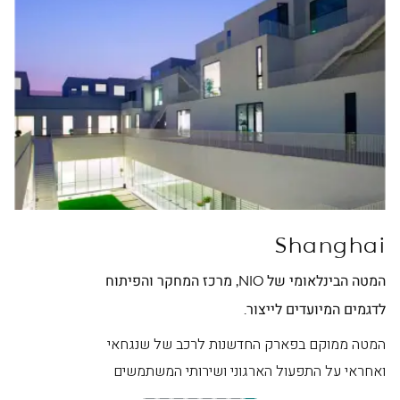
ei
Shanghai
המטה הבינלאומי של NIO, מרכז המחקר והפיתוח
מטה NIO בסין, מרכז ה
לדגמים המיועדים לייצור.
המט
היפ
המטה ממוקם בפארק החדשנות לרכב של שנגחאי
ואחראי על התפעול הארגוני ושירותי המשתמשים