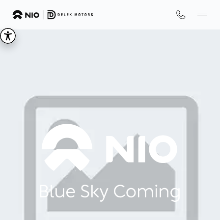
We
are
NIO