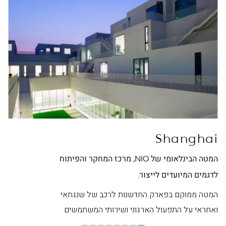
ei
Shanghai
המטה הבינלאומי של NIO, מרכז המחקר והפיתוח
מטה NIO בסין, מרכז ה
לדגמים המיועדים לייצור.
המט
היפ
המטה ממוקם בפארק החדשנות לרכב של שנגחאי
ואחראי על התפעול הארגוני ושירותי המשתמשים