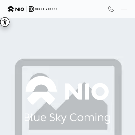
We
are
NIO