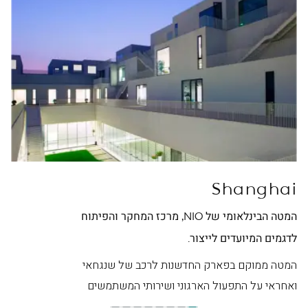
ei
Shanghai
המטה הבינלאומי של NIO, מרכז המחקר והפיתוח
מטה NIO בסין, מרכז ה
לדגמים המיועדים לייצור.
המט
היפ
המטה ממוקם בפארק החדשנות לרכב של שנגחאי
ואחראי על התפעול הארגוני ושירותי המשתמשים