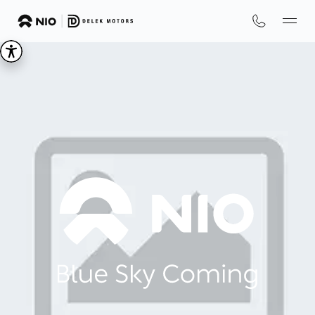
We
are
NIO