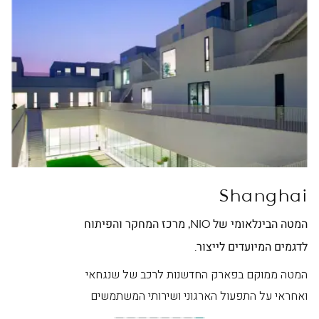
ei
Shanghai
המטה הבינלאומי של NIO, מרכז המחקר והפיתוח
מטה NIO בסין, מרכז ה
לדגמים המיועדים לייצור.
המט
היפ
המטה ממוקם בפארק החדשנות לרכב של שנגחאי
ואחראי על התפעול הארגוני ושירותי המשתמשים