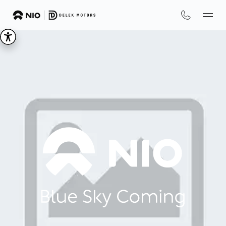
We
are
NIO