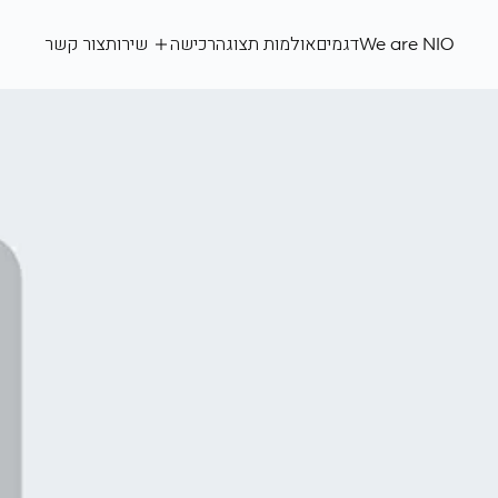
We
are
We are NIO
דגמים
אולמות תצוגה
רכישה
שירות
צור קשר
NIO