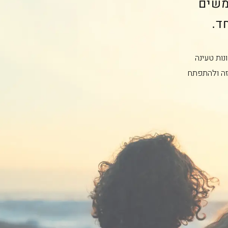
משים
נות טעינה
זה ולהתפתח