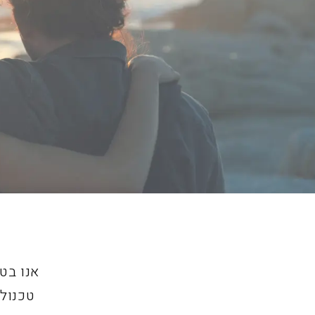
אנו בט
טכנולו