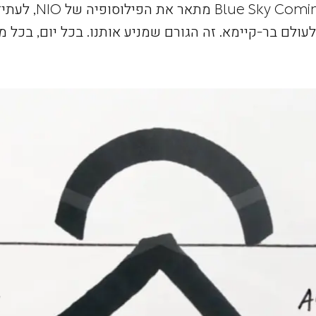
המושג Blue Sky Coming מתאר את הפ
ולעולם בר-קיימא. זה הגורם שמניע אותנו. בכל יום, בכל מ