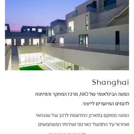
ei
Shanghai
המטה הבינלאומי של NIO, מרכז המחקר והפיתוח
מטה NIO בסין, מרכז ה
לדגמים המיועדים לייצור.
המט
היפ
המטה ממוקם בפארק החדשנות לרכב של שנגחאי
ואחראי על התפעול הארגוני ושירותי המשתמשים