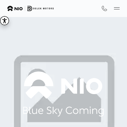
We
are
NIO