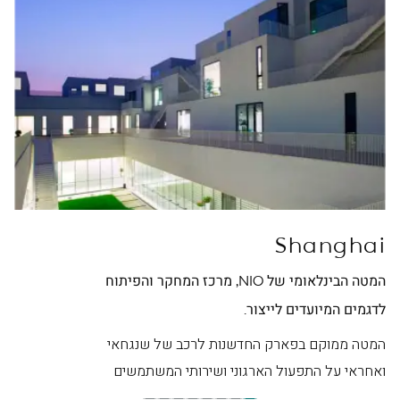
ei
Shanghai
המטה הבינלאומי של NIO, מרכז המחקר והפיתוח
מטה NIO בסין, מרכז ה
לדגמים המיועדים לייצור.
המט
היפ
המטה ממוקם בפארק החדשנות לרכב של שנגחאי
ואחראי על התפעול הארגוני ושירותי המשתמשים