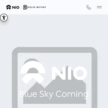
We
are
NIO