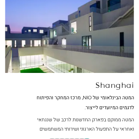
ei
Shanghai
המטה הבינלאומי של NIO, מרכז המחקר והפיתוח
מטה NIO בסין, מרכז ה
לדגמים המיועדים לייצור.
המט
היפ
המטה ממוקם בפארק החדשנות לרכב של שנגחאי
ואחראי על התפעול הארגוני ושירותי המשתמשים