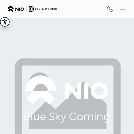
We
are
NIO