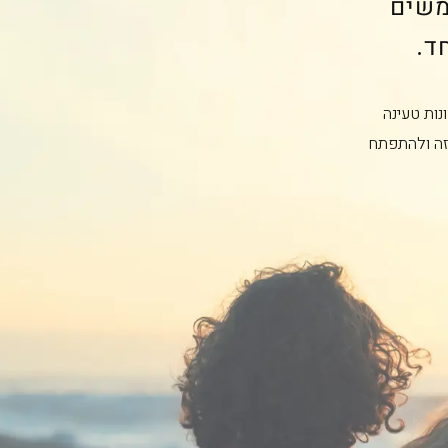
משים
נות טעינה
זה ולהתפתח