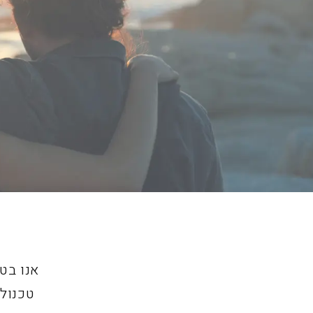
אנו בט
טכנולו