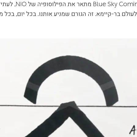
המושג Blue Sky Coming מתאר את הפ
ולעולם בר-קיימא. זה הגורם שמניע אותנו. בכל יום, בכל מ