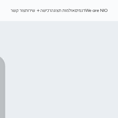
We
are
We are NIO
דגמים
אולמות תצוגה
רכישה
שירות
צור קשר
NIO