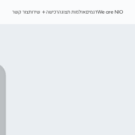
We
are
We are NIO
דגמים
אולמות תצוגה
רכישה
שירות
צור קשר
NIO