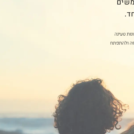
משים
נות טעינה
זה ולהתפתח