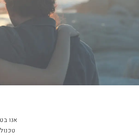
אנו בט
טכנולו