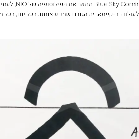
המושג Blue Sky Coming מתאר את הפ
ולעולם בר-קיימא. זה הגורם שמניע אותנו. בכל יום, בכל מ