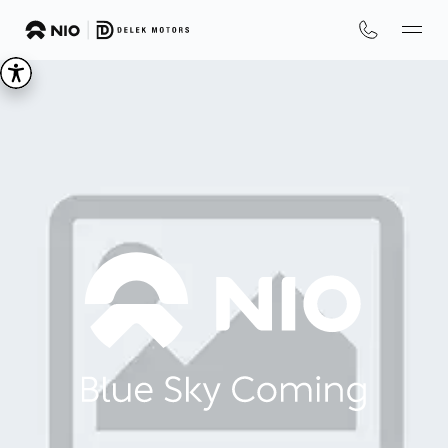
We
are
NIO