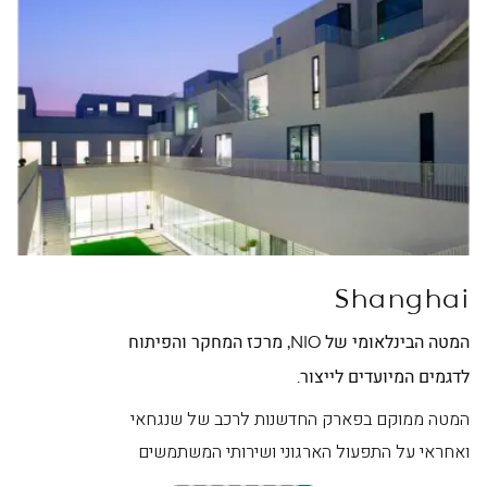
ei
Shanghai
המטה הבינלאומי של NIO, מרכז המחקר והפיתוח
מטה NIO בסין, מרכז ה
לדגמים המיועדים לייצור.
המט
היפ
המטה ממוקם בפארק החדשנות לרכב של שנגחאי
ואחראי על התפעול הארגוני ושירותי המשתמשים