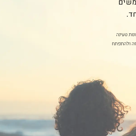
משים
נות טעינה
זה ולהתפתח