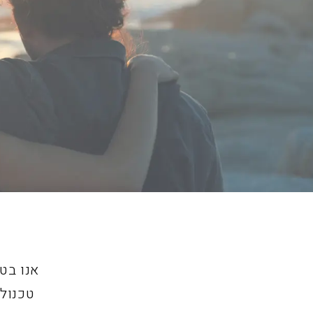
אנו בט
טכנולו