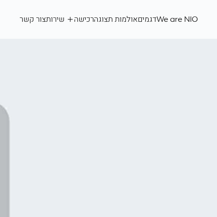
We
are
We are NIO
דגמים
אולמות תצוגה
רכישה
שירות
צור קשר
NIO