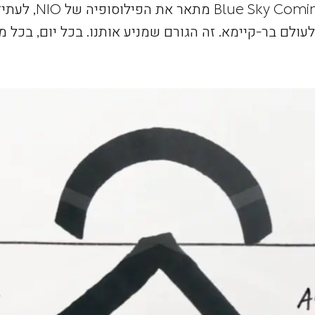
המושג Blue Sky Coming מתאר את הפ
ולעולם בר-קיימא. זה הגורם שמניע אותנו. בכל יום, בכל מ