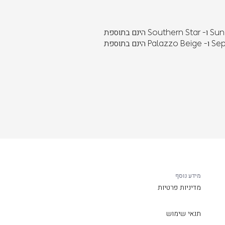
* צבע Sunbathe Yellow, Airspace Blue, Arctic Green ו- Southern Star הינם בתוספת
תשלום של 10,000 ₪. (כולל מע"מ) * ריפודי Sepia Brown ו- Palazzo Beige הינם בתוספת
מידע נוסף
מדיניות פרטיות
תנאי שימוש