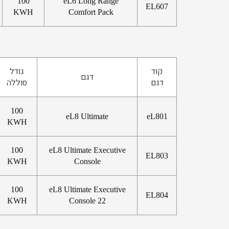
100
eL6 Long Range
EL607
KWH
Comfort Pack
קוד
גודל
דגם
דגם
סוללה
100
eL8 Ultimate
eL801
KWH
100
eL8 Ultimate Executive
EL803
KWH
Console
100
eL8 Ultimate Executive
EL804
KWH
Console 22