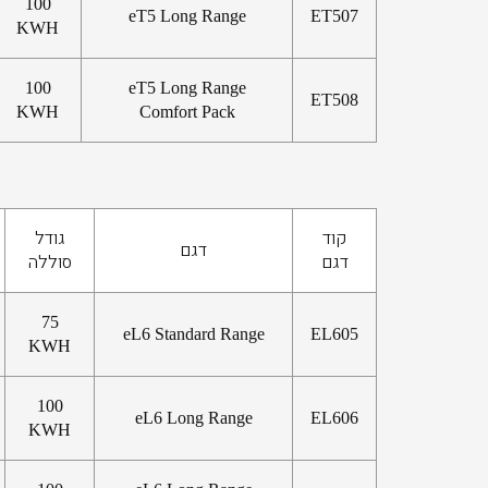
100
eT5 Long Range
ET507
KWH
100
eT5 Long Range
ET508
KWH
Comfort Pack
קוד
גודל
דגם
דגם
סוללה
75
eL6 Standard Range
EL605
KWH
100
eL6 Long Range
EL606
KWH