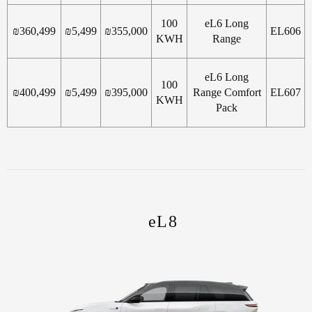
100
eL6 Long
₪
360,499
₪
5,499
₪
355,000
EL606
KWH
Range
eL6 Long
100
₪
400,499
₪
5,499
₪
395,000
Range Comfort
EL607
KWH
Pack
eL8