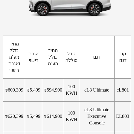
מחיר
מחיר
כולל
קוד
גודל
אגרת
דגם
כולל
מע"מ
דגם
סוללה
רישוי
מע"מ
ואגרת
רישוי
100
₪
600,399
₪
5,499
₪
594,900
eL8 Ultimate
eL801
KWH
eL8 Ultimate
100
₪
620,399
₪
5,499
₪
614,900
Executive
EL803
KWH
Console