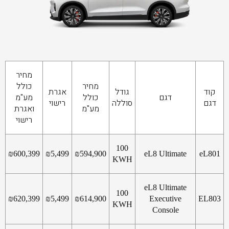
מחיר
מחיר
כולל
קוד
גודל
אגרת
דגם
כולל
מע"מ
דגם
סוללה
רישוי
מע"מ
ואגרת
רישוי
100
₪
600,399
₪
5,499
₪
594,900
eL8 Ultimate
eL801
KWH
eL8 Ultimate
100
₪
620,399
₪
5,499
₪
614,900
Executive
EL803
KWH
Console