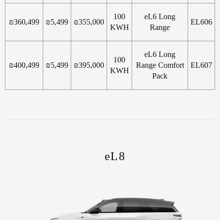
100
eL6 Long
₪
360,499
₪
5,499
₪
355,000
EL606
KWH
Range
eL6 Long
100
₪
400,499
₪
5,499
₪
395,000
Range Comfort
EL607
KWH
Pack
eL8