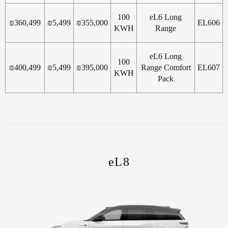
100
eL6 Long
₪
360,499
₪
5,499
₪
355,000
EL606
KWH
Range
eL6 Long
100
₪
400,499
₪
5,499
₪
395,000
Range Comfort
EL607
KWH
Pack
eL8