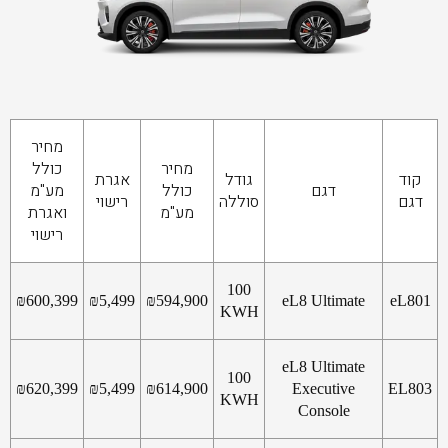
מחיר
מחיר
כולל
קוד
גודל
אגרת
דגם
כולל
מע"מ
דגם
סוללה
רישוי
מע"מ
ואגרת
רישוי
100
₪
600,399
₪
5,499
₪
594,900
eL8 Ultimate
eL801
KWH
eL8 Ultimate
100
₪
620,399
₪
5,499
₪
614,900
Executive
EL803
KWH
Console