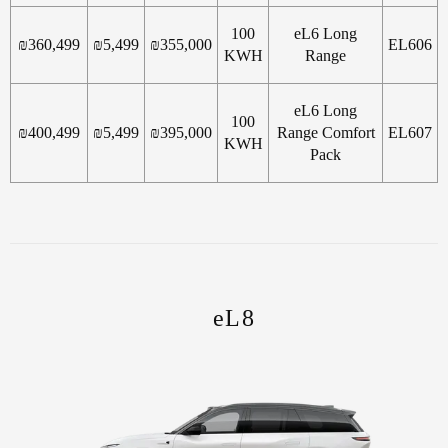
100
eL6 Long
₪
360,499
₪
5,499
₪
355,000
EL606
KWH
Range
eL6 Long
100
₪
400,499
₪
5,499
₪
395,000
Range Comfort
EL607
KWH
Pack
eL8