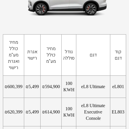
מחיר
מחיר
כולל
קוד
גודל
אגרת
דגם
כולל
מע"מ
דגם
סוללה
רישוי
מע"מ
ואגרת
רישוי
100
₪
600,399
₪
5,499
₪
594,900
eL8 Ultimate
eL801
KWH
eL8 Ultimate
100
₪
620,399
₪
5,499
₪
614,900
Executive
EL803
KWH
Console