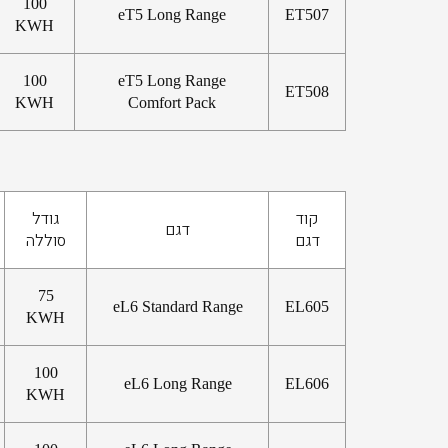
100
eT5 Long Range
ET507
KWH
100
eT5 Long Range
ET508
KWH
Comfort Pack
קוד
גודל
דגם
דגם
סוללה
75
eL6 Standard Range
EL605
KWH
100
eL6 Long Range
EL606
KWH