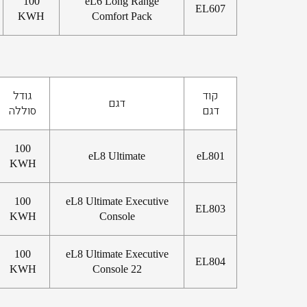
100
eL6 Long Range
EL607
KWH
Comfort Pack
קוד
גודל
דגם
דגם
סוללה
100
eL8 Ultimate
eL801
KWH
100
eL8 Ultimate Executive
EL803
KWH
Console
100
eL8 Ultimate Executive
EL804
KWH
Console 22