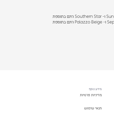
* צבע Sunbathe Yellow, Airspace Blue, Arctic Green ו- Southern Star הינם בתוספת
תשלום של 10,000 ₪. (כולל מע"מ) * ריפודי Sepia Brown ו- Palazzo Beige הינם בתוספת
מידע נוסף
מדיניות פרטיות
תנאי שימוש