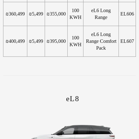
100
eL6 Long
₪
360,499
₪
5,499
₪
355,000
EL606
KWH
Range
eL6 Long
100
₪
400,499
₪
5,499
₪
395,000
Range Comfort
EL607
KWH
Pack
eL8