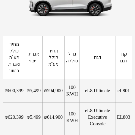
מחיר
מחיר
כולל
קוד
גודל
אגרת
דגם
כולל
מע"מ
דגם
סוללה
רישוי
מע"מ
ואגרת
רישוי
100
₪
600,399
₪
5,499
₪
594,900
eL8 Ultimate
eL801
KWH
eL8 Ultimate
100
₪
620,399
₪
5,499
₪
614,900
Executive
EL803
KWH
Console