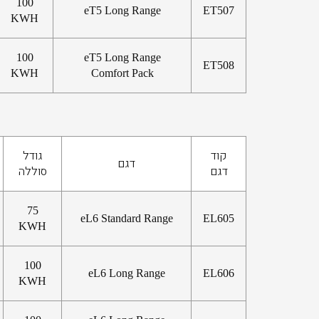
100
eT5 Long Range
ET507
KWH
100
eT5 Long Range
ET508
KWH
Comfort Pack
קוד
גודל
דגם
דגם
סוללה
75
eL6 Standard Range
EL605
KWH
100
eL6 Long Range
EL606
KWH