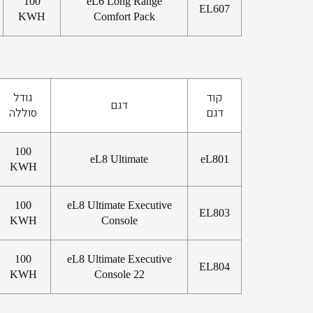
100
eL6 Long Range
EL607
KWH
Comfort Pack
קוד
גודל
דגם
דגם
סוללה
100
eL8 Ultimate
eL801
KWH
100
eL8 Ultimate Executive
EL803
KWH
Console
100
eL8 Ultimate Executive
EL804
KWH
Console 22