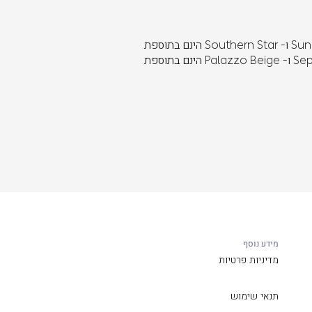
* צבע Sunbathe Yellow, Airspace Blue, Arctic Green ו- Southern Star הינם בתוספת
תשלום של 10,000 ₪. (כולל מע"מ) * ריפודי Sepia Brown ו- Palazzo Beige הינם בתוספת
מידע נוסף
מדיניות פרטיות
תנאי שימוש