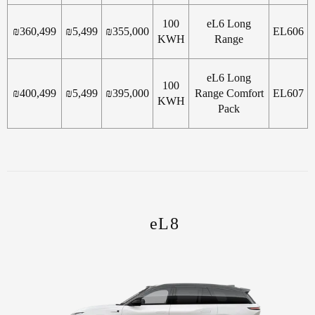
100
eL6 Long
₪
360,499
₪
5,499
₪
355,000
EL606
KWH
Range
eL6 Long
100
₪
400,499
₪
5,499
₪
395,000
Range Comfort
EL607
KWH
Pack
eL8