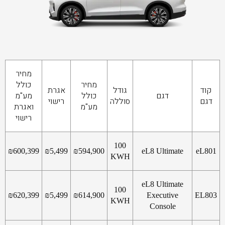
מחיר
מחיר
כולל
קוד
גודל
אגרת
דגם
כולל
מע"מ
דגם
סוללה
רישוי
מע"מ
ואגרת
רישוי
100
₪
600,399
₪
5,499
₪
594,900
eL8 Ultimate
eL801
KWH
eL8 Ultimate
100
₪
620,399
₪
5,499
₪
614,900
Executive
EL803
KWH
Console