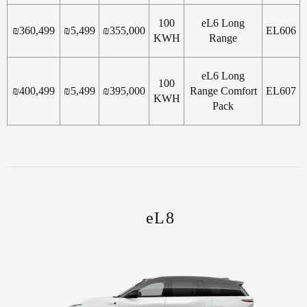
100
eL6 Long
₪
360,499
₪
5,499
₪
355,000
EL606
KWH
Range
eL6 Long
100
₪
400,499
₪
5,499
₪
395,000
Range Comfort
EL607
KWH
Pack
eL8