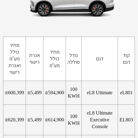
מחיר
מחיר
כולל
קוד
גודל
אגרת
דגם
כולל
מע"מ
דגם
סוללה
רישוי
מע"מ
ואגרת
רישוי
100
₪
600,399
₪
5,499
₪
594,900
eL8 Ultimate
eL801
KWH
eL8 Ultimate
100
₪
620,399
₪
5,499
₪
614,900
Executive
EL803
KWH
Console