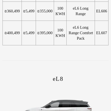
100
eL6 Long
₪
360,499
₪
5,499
₪
355,000
EL606
KWH
Range
eL6 Long
100
₪
400,499
₪
5,499
₪
395,000
Range Comfort
EL607
KWH
Pack
eL8