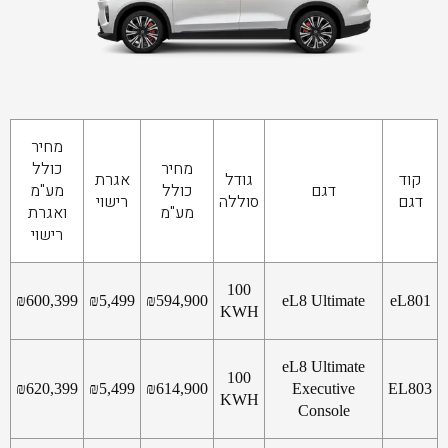
מחיר
מחיר
כולל
קוד
גודל
אגרת
דגם
כולל
מע"מ
דגם
סוללה
רישוי
מע"מ
ואגרת
רישוי
100
₪
600,399
₪
5,499
₪
594,900
eL8 Ultimate
eL801
KWH
eL8 Ultimate
100
₪
620,399
₪
5,499
₪
614,900
Executive
EL803
KWH
Console