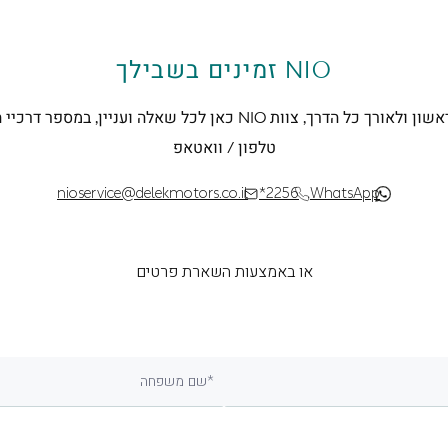
NIO זמינים בשבילך
מהצעד הראשון ולאורך כל הדרך, צוות NIO כאן לכל שאלה ועניין, במס
טלפון / וואטאפ
nioservice@delekmotors.co.il
*2256
WhatsApp
או באמצעות השארת פרטים
שם משפחה*