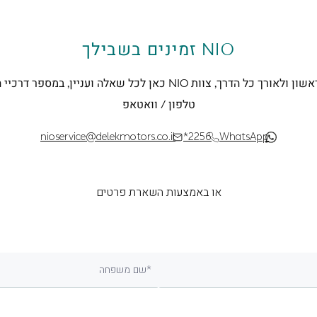
NIO זמינים בשבילך
מהצעד הראשון ולאורך כל הדרך, צוות NIO כאן לכל שאלה ועניין, במס
טלפון / וואטאפ
nioservice@delekmotors.co.il
*2256
WhatsApp
או באמצעות השארת פרטים
שם משפחה*