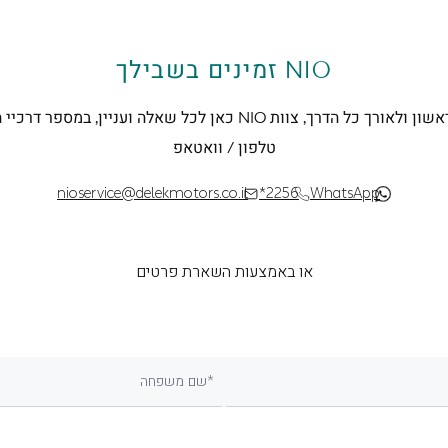
NIO זמינים בשבילך
מהצעד הראשון ולאורך כל הדרך, צוות NIO כאן לכל שאלה ועניין, במס
טלפון / וואטאפ
nioservice@delekmotors.co.il
*2256
WhatsApp
או באמצעות השארת פרטים
שם משפחה*