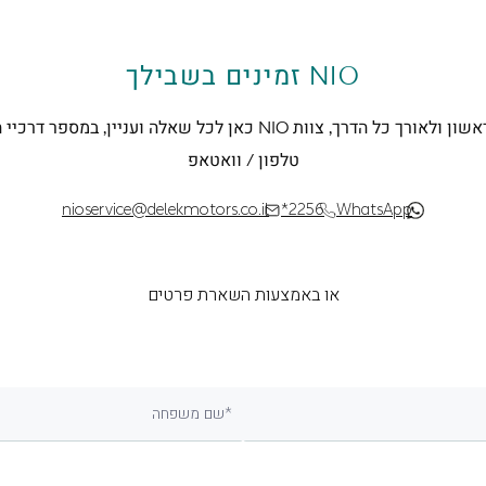
NIO זמינים בשבילך
מהצעד הראשון ולאורך כל הדרך, צוות NIO כאן לכל שאלה ועניין, במס
טלפון / וואטאפ
nioservice@delekmotors.co.il
*2256
WhatsApp
או באמצעות השארת פרטים
שם משפחה*