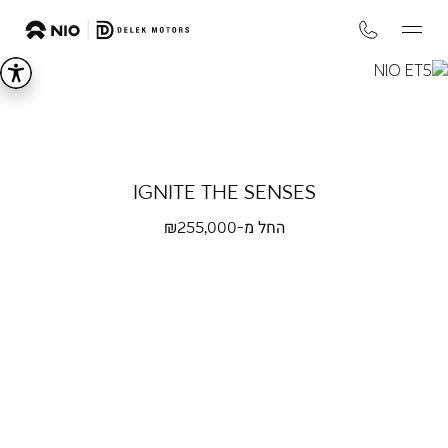
NIO
eT5
IGNITE THE SENSES
החל מ-₪
255,000