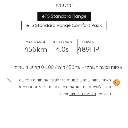
רמת גימור
eT5 Standard Range
eT5 Standard Range Comfort Pack
MAX. RANGE
0-100 km/h
POWER
456
km
4.0
s
489
HP
טווח נסיעה חשמלי – עד 456 ק"מ / 0-100 קמ"ש 4 שניות
הספק מרבי 489 כ"ס / Intelligent E-AWD
האתר עושה שימוש בעוגיות כדי לשפר את חוויית הגלישה
שלך, להציג תכנים מותאמים אישית ועוד. למידע נוסף אנא
מערך בטיחות – Aquila Technology
לפעולות נוספות
להרכבת ה-NIO שלך
קראו את
מדיניות הפרטיות
שלנו.
מערך קישוריות – Smart Cockpit
מערכת שמע 7.1.4 Immersive Sound System הכוללת 23
רמקולים