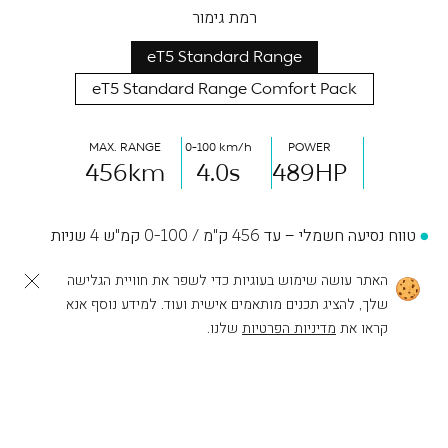
רמת גימור
eT5 Standard Range
eT5 Standard Range Comfort Pack
MAX. RANGE
0-100 km/h
POWER
456
km
4.0
s
489
HP
טווח נסיעה חשמלי – עד 456 ק"מ / 0-100 קמ"ש 4 שניות
הספק מרבי 489 כ"ס / Intelligent E-AWD
האתר עושה שימוש בעוגיות כדי לשפר את חוויית הגלישה
שלך, להציג תכנים מותאמים אישית ועוד. למידע נוסף אנא
מערך בטיחות – Aquila Technology
לפעולות נוספות
להרכבת ה-NIO שלך
קראו את
מדיניות הפרטיות
שלנו.
מערך קישוריות – Smart Cockpit
מערכת שמע 7.1.4 Immersive Sound System הכוללת 23
רמקולים