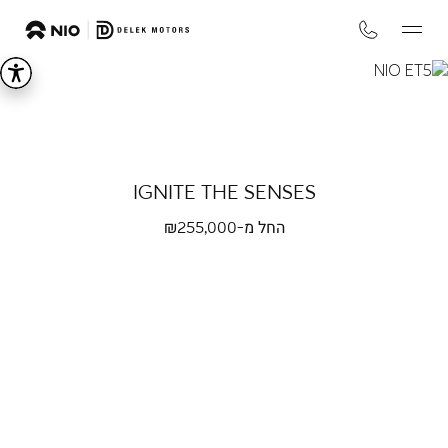
NIO
eT5
IGNITE THE SENSES
החל מ-₪
255,000