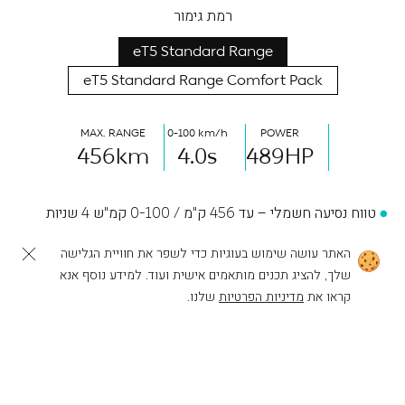
רמת גימור
eT5 Standard Range
eT5 Standard Range Comfort Pack
MAX. RANGE
0-100 km/h
POWER
456
km
4.0
s
489
HP
טווח נסיעה חשמלי – עד 456 ק"מ / 0-100 קמ"ש 4 שניות
הספק מרבי 489 כ"ס / Intelligent E-AWD
האתר עושה שימוש בעוגיות כדי לשפר את חוויית הגלישה
שלך, להציג תכנים מותאמים אישית ועוד. למידע נוסף אנא
מערך בטיחות – Aquila Technology
לפעולות נוספות
להרכבת ה-NIO שלך
קראו את
מדיניות הפרטיות
שלנו.
מערך קישוריות – Smart Cockpit
מערכת שמע 7.1.4 Immersive Sound System הכוללת 23
רמקולים