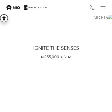
NIO
eT5
IGNITE THE SENSES
החל מ-₪
255,000