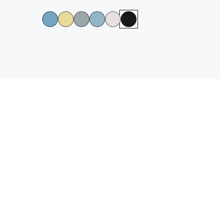
גלריית
צבעי
הדגמים