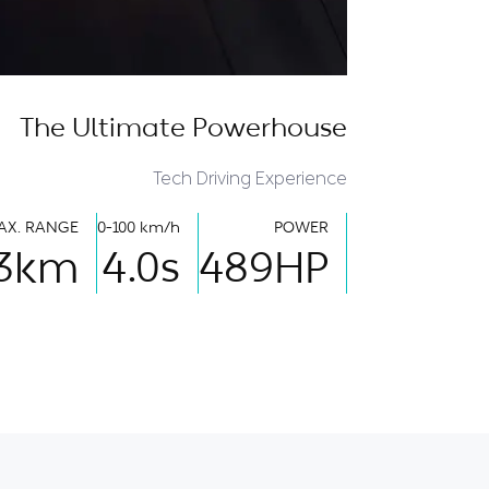
The Ultimate Powerhouse
Tech Driving Experience
AX. RANGE
0-100 km/h
POWER
3
km
4.0
s
489
HP