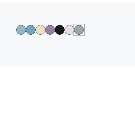
גלריית
צבעי
הדגמים