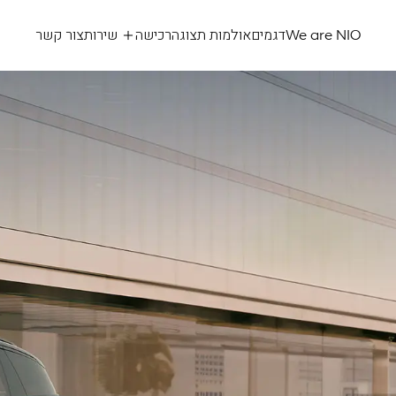
We are NIO
דגמים
אולמות תצוגה
רכישה
שירות
צור קשר
NIO
eL6