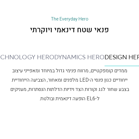
The Everyday Hero
פנאי שטח דינאמי ויוקרתי
ECHNOLOGY HERO
DYNAMICS HERO
DESIGN HE
ממדים קומפקטיים, מרווח פנימי גדול במיוחד ומאפייני עיצוב
ייחודיים כגון פנסי ה-LED מלפנים ומאחור, הצביעה הייחודיית
בצבע שחור לגג וקורות הצד וידיות הדלתות הנסתרות, מעניקים
ל-EL6 הופעה דינאמית ובולטת.