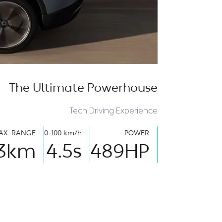
The Ultimate Powerhouse
Tech Driving Experience
AX. RANGE
0-100 km/h
POWER
3
km
4.5
s
489
HP