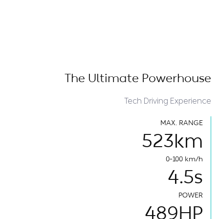
The Ultimate Powerhouse
Tech Driving Experience
MAX. RANGE
523
km
0-100 km/h
4.5
s
POWER
489
HP