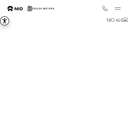
NIO
eL6
LIFE IS ON
החל מ-₪
299,000