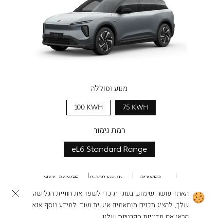
מנוע וסוללה
100 KWH
75 KWH
רמת גימור
eL6 Standard Range
MAX. RANGE
0-100 km/h
POWER
406
km
4.5
s
489
HP
האתר עושה שימוש בעוגיות כדי לשפר את חוויית הגלישה
שלך, להציג תכנים מותאמים אישית ועוד. למידע נוסף אנא
לפעולות נוספות
להרכבת ה-NIO שלך
קראו את
מדיניות הפרטיות
שלנו.