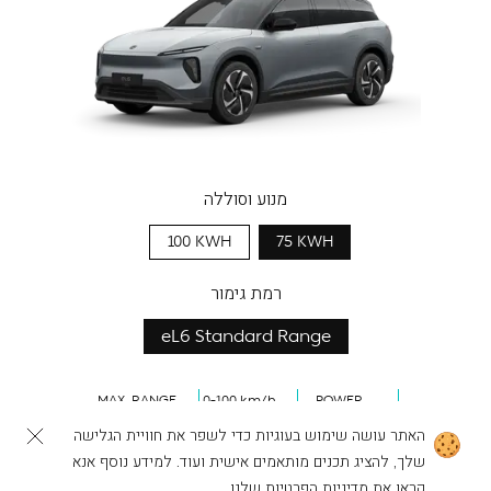
מנוע וסוללה
100 KWH
75 KWH
רמת גימור
eL6 Standard Range
MAX. RANGE
0-100 km/h
POWER
406
km
4.5
s
489
HP
האתר עושה שימוש בעוגיות כדי לשפר את חוויית הגלישה
שלך, להציג תכנים מותאמים אישית ועוד. למידע נוסף אנא
לפעולות נוספות
להרכבת ה-NIO שלך
קראו את
מדיניות הפרטיות
שלנו.