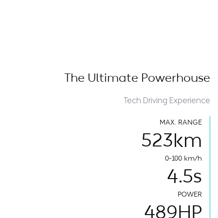
The Ultimate Powerhouse
Tech Driving Experience
MAX. RANGE
523
km
0-100 km/h
4.5
s
POWER
489
HP