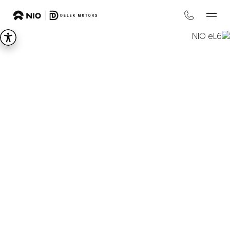
NIO
eL6
LIFE IS ON
החל מ-₪
299,000