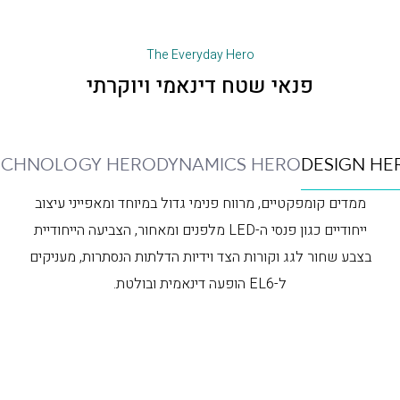
The Everyday Hero
פנאי שטח דינאמי ויוקרתי
ECHNOLOGY HERO
DYNAMICS HERO
DESIGN HE
ממדים קומפקטיים, מרווח פנימי גדול במיוחד ומאפייני עיצוב
ייחודיים כגון פנסי ה-LED מלפנים ומאחור, הצביעה הייחודיית
בצבע שחור לגג וקורות הצד וידיות הדלתות הנסתרות, מעניקים
ל-EL6 הופעה דינאמית ובולטת.