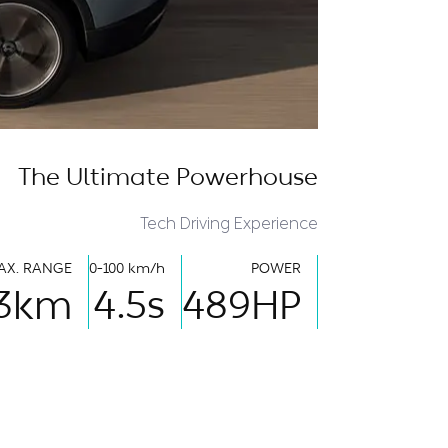
The Ultimate Powerhouse
Tech Driving Experience
AX. RANGE
0-100 km/h
POWER
3
km
4.5
s
489
HP