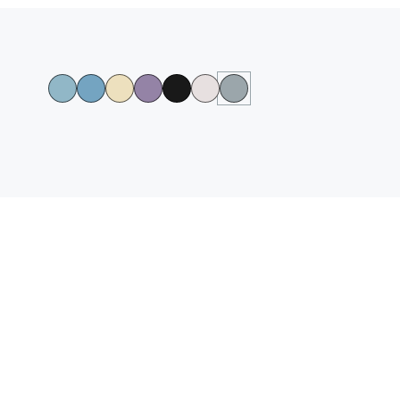
גלריית
צבעי
הדגמים