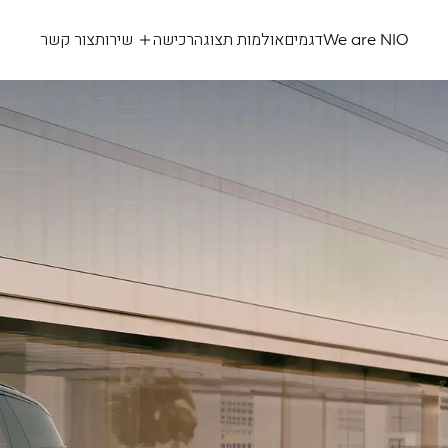
We are NIO
דגמים
אולמות תצוגה
רכישה
שירות
צור קשר
NIO
eL6