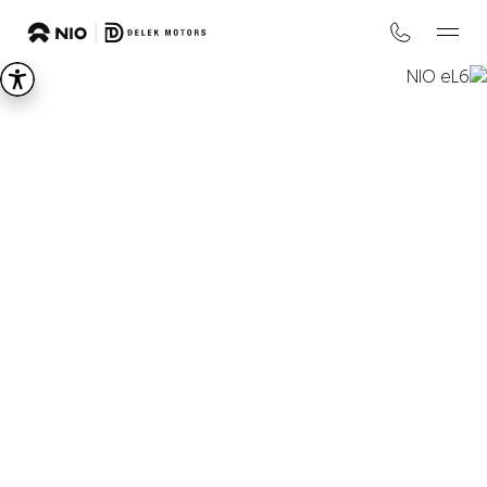
NIO
eL6
LIFE IS ON
החל מ-₪
299,000