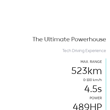
The Ultimate Powerhouse
Tech Driving Experience
MAX. RANGE
523
km
0-100 km/h
4.5
s
POWER
489
HP