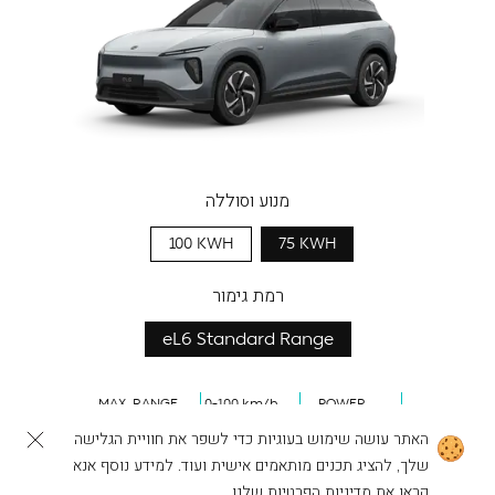
מנוע וסוללה
100 KWH
75 KWH
רמת גימור
eL6 Standard Range
MAX. RANGE
0-100 km/h
POWER
406
km
4.5
s
489
HP
האתר עושה שימוש בעוגיות כדי לשפר את חוויית הגלישה
שלך, להציג תכנים מותאמים אישית ועוד. למידע נוסף אנא
לפעולות נוספות
להרכבת ה-NIO שלך
קראו את
מדיניות הפרטיות
שלנו.