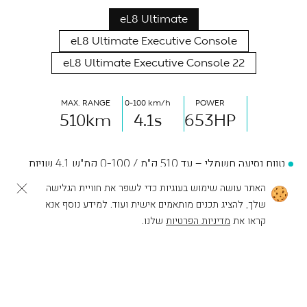
eL8 Ultimate
eL8 Ultimate Executive Console
eL8 Ultimate Executive Console 22
MAX. RANGE
0-100 km/h
POWER
510
km
4.1
s
653
HP
טווח נסיעה חשמלי – עד 510 ק"מ / 0-100 קמ"ש 4.1 שניות
האתר עושה שימוש בעוגיות כדי לשפר את חוויית הגלישה
הספק מרבי (כ"ס) 653 כ"ס / Intelligent E-AWD
שלך, להציג תכנים מותאמים אישית ועוד. למידע נוסף אנא
לפעולות נוספות
להרכבת ה-NIO שלך
מערך בטיחות – Aquila Technology
קראו את
מדיניות הפרטיות
שלנו.
מתלי אויר אדפטיביים
מערכת שמע 7.1.4 Immersive Sound System הכוללת 23
רמקולים