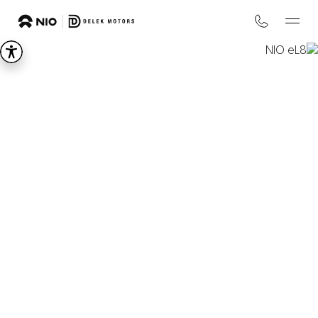
NIO
eL8
REDEFINE PRIME
החל מ-₪
594,900