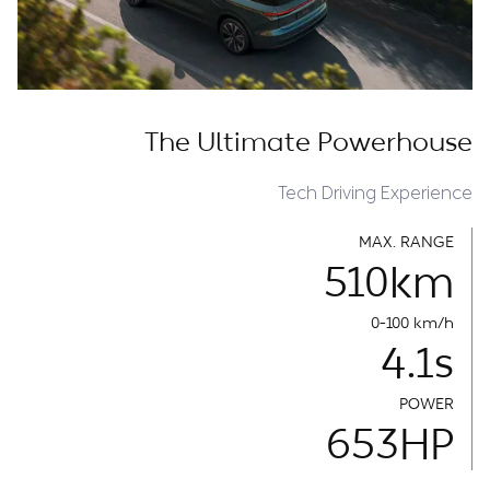
The Ultimate Powerhouse
Tech Driving Experience
MAX. RANGE
510
km
0-100 km/h
4.1
s
POWER
653
HP