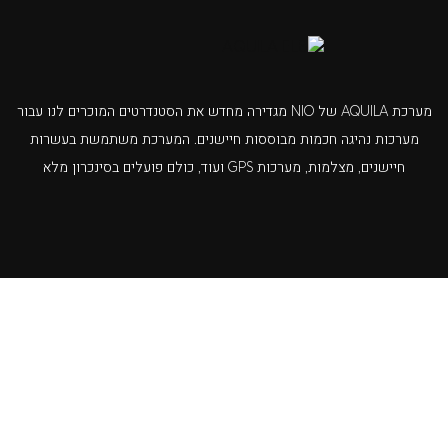
מערכת AQUILA של NIO מגדירה מחדש את הסטנדרטים המוכרים לנו עבור
מערכות נהיגה חכמות מבוססות חיישנים. המערכת משתמשת בעשרות
חיישנים, מצלמות, מערכות GPS ועוד, כולם פועלים בסינכרון מלא