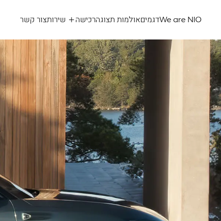
We are NIO
דגמים
אולמות תצוגה
רכישה
שירות
צור קשר
NIO
eL8