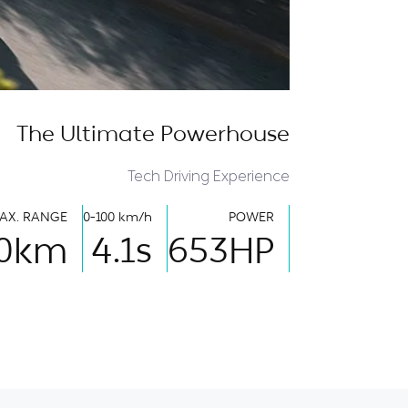
The Ultimate Powerhouse
Tech Driving Experience
AX. RANGE
0-100 km/h
POWER
0
km
4.1
s
653
HP