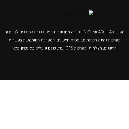
מערכת AQUILA של NIO מגדירה מחדש את הסטנדרטים המוכרים לנו עבור
מערכות נהיגה חכמות מבוססות חיישנים. המערכת משתמשת בעשרות
חיישנים, מצלמות, מערכות GPS ועוד, כולם פועלים בסינכרון מלא