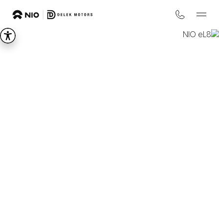
NIO
eL8
REDEFINE PRIME
החל מ-₪
594,900