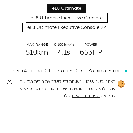
eL8 Ultimate
eL8 Ultimate Executive Console
eL8 Ultimate Executive Console 22
MAX. RANGE
0-100 km/h
POWER
510
km
4.1
s
653
HP
טווח נסיעה חשמלי – עד 510 ק"מ / 0-100 קמ"ש 4.1 שניות
האתר עושה שימוש בעוגיות כדי לשפר את חוויית הגלישה
הספק מרבי (כ"ס) 653 כ"ס / Intelligent E-AWD
שלך, להציג תכנים מותאמים אישית ועוד. למידע נוסף אנא
לפעולות נוספות
להרכבת ה-NIO שלך
מערך בטיחות – Aquila Technology
קראו את
מדיניות הפרטיות
שלנו.
מתלי אויר אדפטיביים
מערכת שמע 7.1.4 Immersive Sound System הכוללת 23
רמקולים