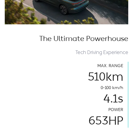
The Ultimate Powerhouse
Tech Driving Experience
MAX. RANGE
510
km
0-100 km/h
4.1
s
POWER
653
HP