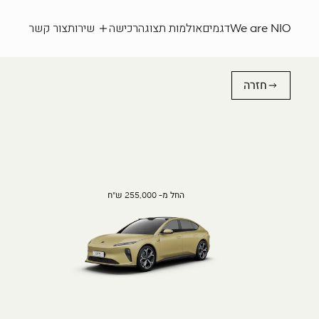
We are NIO
דגמים
אולמות תצוגה
רכישה
שירות
צור קשר
חזרה
החל מ- 255,000 ש"ח