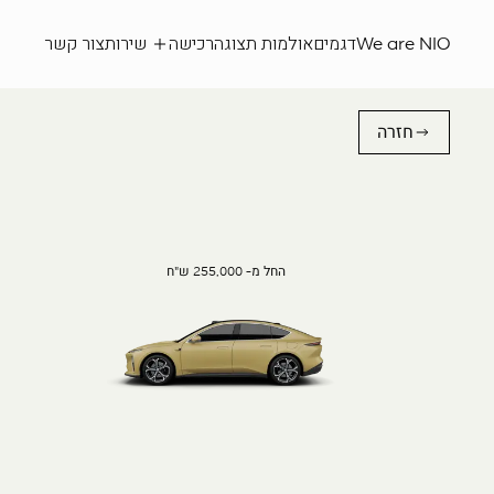
We are NIO
דגמים
אולמות תצוגה
רכישה
שירות
צור קשר
חזרה
החל מ- 255,000 ש"ח