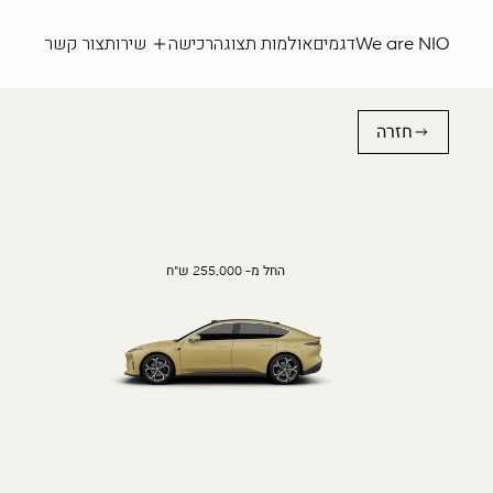
We are NIO
דגמים
אולמות תצוגה
רכישה
שירות
צור קשר
חזרה
החל מ- 255,000 ש"ח